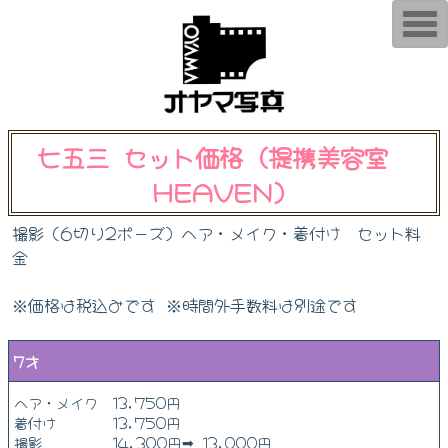
T
o
g
g
l
e
n
a
v
七五三 セット価格 (提携美容室
i
g
HEAVEN）
a
t
i
撮影（6切り2ポーズ）ヘア・メイク・着付け セット料
o
n
金
※価格は税込みです ※時間外手数料は別途です
7才
ヘア・メイク 13,750円
着付け 13,750円
撮影 14,300円➡ 13,000円